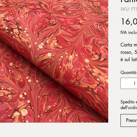
SKU: FT
16,
IVA incl
Carta m
rosso, 
è sul la
Quantità
Spedito 
dell'ordi
Preor