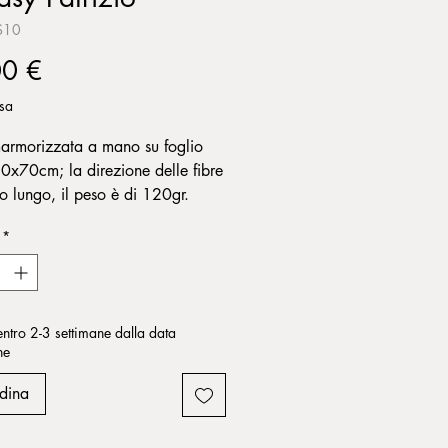
S10
Prezzo
00 €
usa
armorizzata a mano su foglio
50x70cm; la direzione delle fibre
to lungo, il peso è di 120gr.
*
entro 2-3 settimane dalla data
ne
dina