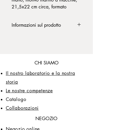
21,5x22 cm circa, formato
verticale, in carta vergata avorio
semplice, 192 pagine.
Informazioni sul prodotto
Grammatura carta: 90gr.
Questo quaderno è un prodotto
artigianale con una copertina in carta
marmorizzata a mano che lo rende
unico. Se desideri ordinare questo
prodotto personalizzandolo con una
CHI SIAMO
carta marmorizzata di diverso colore o
fantasia, contattaci all'indirizzo:
Il nostro laboratorio e la nostra
info@papiersprina.design
storia
Il sito Web cerca di fornire il più
Le nostre competenze
possibile informazioni corrette sui
prodotti, tuttavia, sebbene il sito tenti di
Catalogo
riflettere il colore esatto dei prodotti,
Collaborazioni
non viene fornita alcuna garanzia che
ogni schermo riproduca i colori in
NEGOZIO
modo identico.
Negozio online