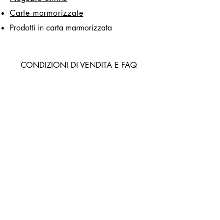
Carte marmorizzate
Prodotti in carta marmorizzata
CONDIZIONI DI VENDITA E FAQ
FAQ
Spedizioni e resi
Condizioni generali di vendita
e modalità di pagamento
CONTATTACI
Pagina di contatto